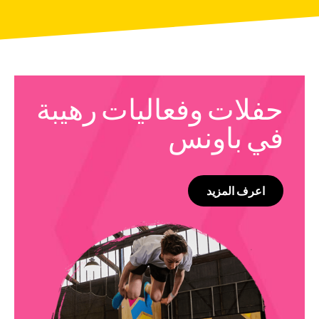
حفلات وفعاليات
رهيبة
في باونس
اعرف المزيد