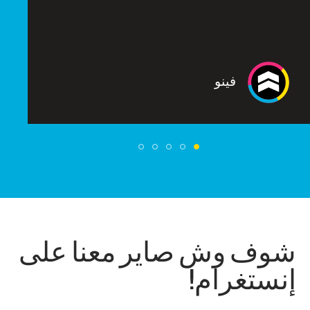
فينو
شوف وش صاير معنا على
إنستغرام!