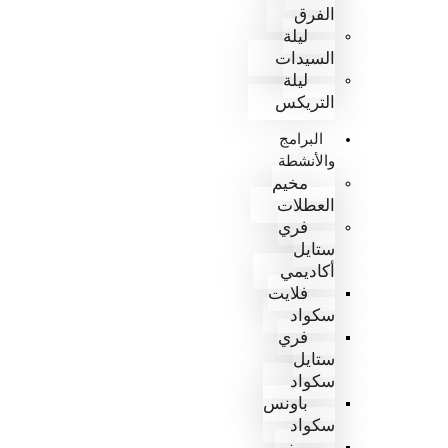
الفرق
ليلة
السيدات
ليلة
التريكس
البرامج
والأنشطة
مخيم
العطلات
فري
ستايل
أكاديمي
فلايت
سكواد
فري
ستايل
سكواد
باونس
سكواد
ميني