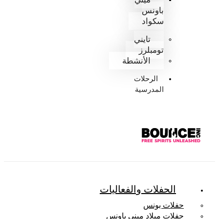
باونس
سكواد
تايني
تومبلرز
الأنشطة
الرحلات
المدرسية
الحفلات والفعاليات
حفلات بونس
حفلات ميلاد ميني باونس