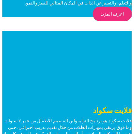
والتعلم، والتعبير عن الذات في المكان المثالي للقفز والنمو.
اعرف المزيد
فلايت سكواد
فلايت سكواد هو برنامج الترامبولين المصمم للأطفال من عمر ٧ سنوات
وما فوق. يرتقي بمهارات الطلاب من خلال تقديم تدريب احترافي، حتى
يتعلموا الحركات الهوائية، وأساليب الهبوط، والتحكم في الهواء – كل ذلك