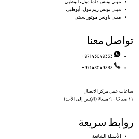
ميني بونس دلما مول، أبوظبي
ميني بونس ريم مول، أبوظبي
ميني باونس موتور سيتي
تواصل معنا
97143049333+
97143049333+
ساعات عمل مركز الاتصال
١١ صباحًا – ٩ مساءً (الإثنين إلى الأحد)
روابط سريعة
الأسئلة الشائعة