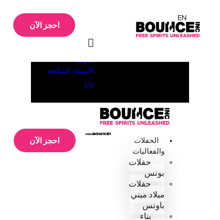
Skip to content
Skip to footer
EN
احجز الآن
من نحن
الفروع
عروض وأسعار أكثر
مقهى
الأسئلة الشائعة
EN
احجز الآن
الحفلات
والفعاليات
حفلات
بونس
حفلات
ميلاد ميني
باونس
بناء