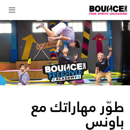
EN
طوّر مهاراتك مع
باونس