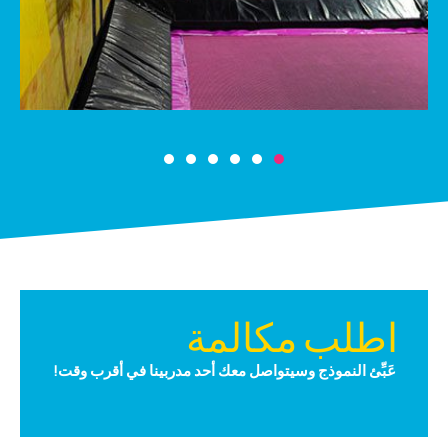
اطلب مكالمة
عَبِّئ النموذج وسيتواصل معك أحد مدربينا في أقرب وقت!