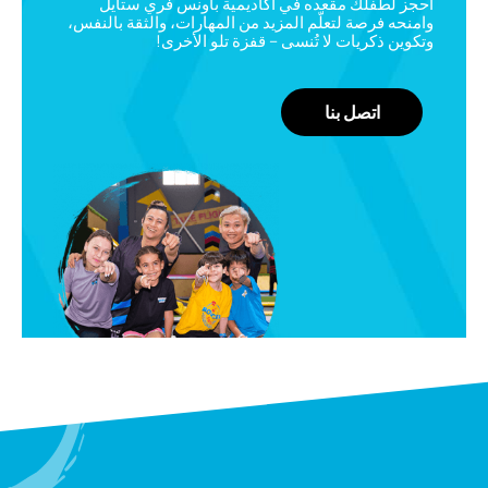
احجز لطفلك مقعده في أكاديمية باونس فري ستايل
وامنحه فرصة لتعلّم المزيد من المهارات، والثقة بالنفس،
وتكوين ذكريات لا تُنسى – قفزة تلو الأخرى!
اتصل بنا