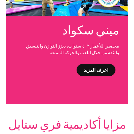
ميني سكواد
مخصص للأعمار ٢–٤ سنوات، يعزز التوازن والتنسيق
والثقة من خلال اللعب والحركة الممتعة.
اعرف المزيد
مزايا أكاديمية فري ستايل