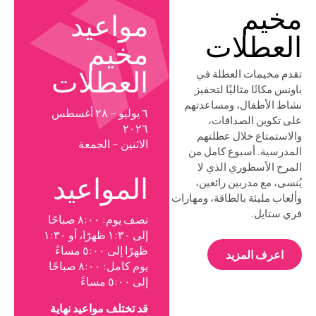
مخيم
مواعيد
العطلات
مخيم
تقدم مخيمات العطلة في
العطلات
باونس مكانًا مثاليًا لتحفيز
نشاط الأطفال، ومساعدتهم
٦ يوليو – ٢٨ أغسطس
على تكوين الصداقات،
٢٠٢٦
والاستمتاع خلال عطلتهم
الاثنين – الجمعة
المدرسية. أسبوع كامل من
المرح الأسطوري الذي لا
المواعيد
يُنسى، مع مدربين رائعين،
وألعاب مليئة بالطاقة، ومهارات
فري ستايل.
نصف يوم: ٨:٠٠ صباحًا
إلى ١:٣٠ ظهرًا، أو ١:٣٠
ظهرًا إلى ٥:٠٠ مساءً
اعرف المزيد
يوم كامل: ٨:٠٠ صباحًا
إلى ٥:٠٠ مساءً
قد تختلف مواعيد نهاية