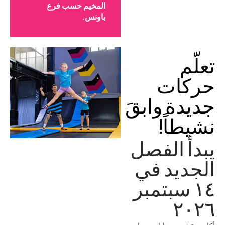
المخيم حسب فرع
باونس.
تعلّم
حركات
جديدة وابقَ
نشيطاً!
يبدأ الفصل
الجديد في
١٤ سبتمبر
٢٠٢٦