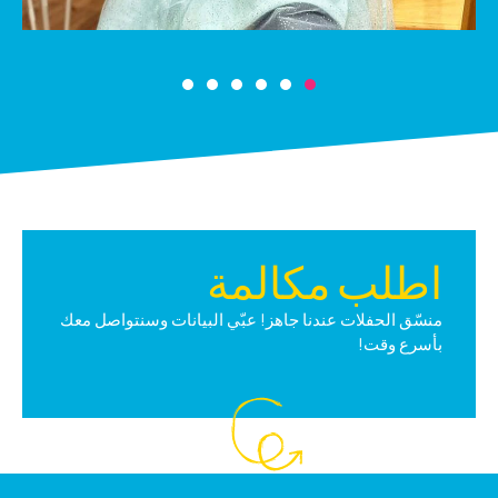
اطلب مكالمة
منسّق الحفلات عندنا جاهز! عبّي البيانات وسنتواصل معك
بأسرع وقت!