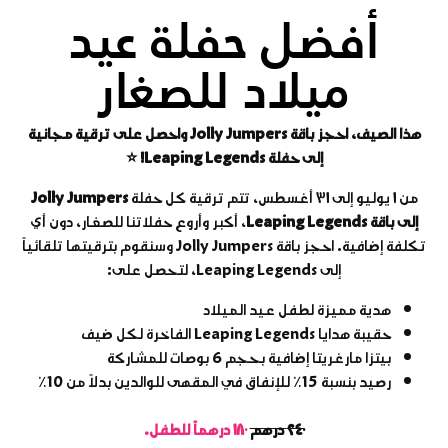
أفضل حفلة عيد
ميلاد للصغار
هذا الصيف، احجز باقة Jolly Jumpers واحصل على ترقية مجانية
إلى حفلة Leaping Legends! ⭐
من ١ يوليو إلى ٣١ أغسطس، تتم ترقية كل حفلة
Jolly Jumpers
إلى باقة Leaping Legends
، أكبر وأروع حفلاتنا للصغار، دون أي
تكلفة إضافية. احجز باقة Jolly Jumpers وسنقوم بترقيتها تلقائياً
إلى Leaping Legends، لتحصل على:
هدية مميزة لطفل عيد الميلاد
حقيبة هدايا Leaping Legends الفاخرة لكل ضيف
بيتزا مارغريتا إضافية بحجم 6 بوصات للمشاركة
رصيد بنسبة 15٪ للإنفاق في المقهى للوالدين بدلاً من 10٪
٢٤٠ درهم
١٨٠ درهماً للطفل.