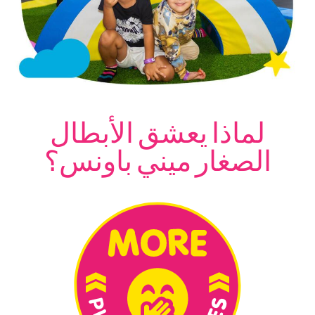
لماذا يعشق الأبطال
الصغار ميني باونس؟