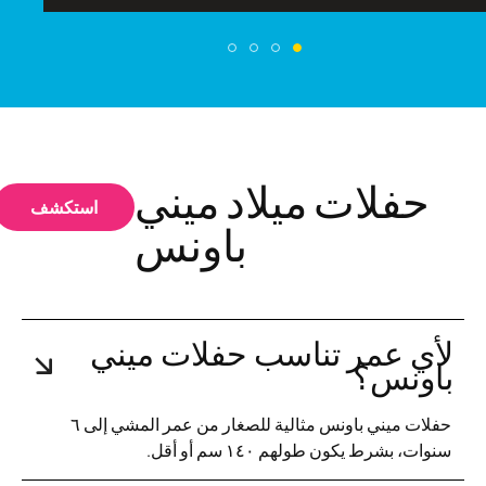
حفلات ميلاد ميني
استكشف
باونس
لأي عمر تناسب حفلات ميني
باونس؟
حفلات ميني باونس مثالية للصغار من عمر المشي إلى ٦
سنوات، بشرط يكون طولهم ١٤٠ سم أو أقل.