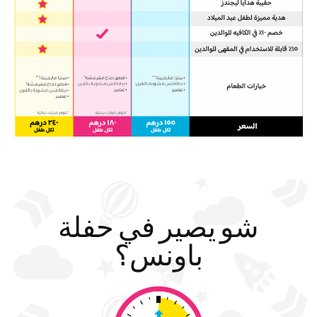
شو يصير في حفلة
باونس؟