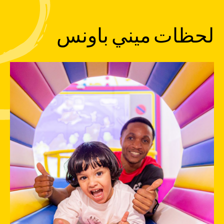
لحظات ميني باونس