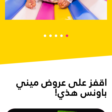
اقفز
على
عروض
ميني
باونس
هذي!