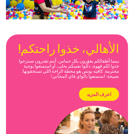
الأهالي، خذوا راحتكم!
بينما أطفالكم يقفزون بكل حماس، أنتم تقدرون تسترخوا.
خذوا لكم قهوة، دلّلوا نفسكم بحلى، أو استمتعوا بوجبة
محترمة. كافيه بونس هو محطة الراحة اللي تستحقونها.
نصيحة: استمتعوا بالواي فاي المجاني!
اعرف المزيد