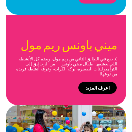
ميني باونس ريم مول
٤. يقع في الطابق الثاني من ريم مول، ويضم كل الأنشطة
اللي يعشقها أطفال ميني باونس — من الزحاليق إلى
الترامبولينات الصغيرة، بركة الكرات، وغرفة أنشطة فريدة
من نوعها!
اعرف المزيد