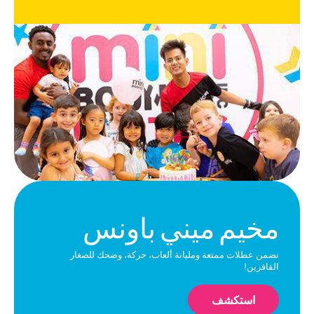
مخيم ميني باونس
نضمن عطلات ممتعة ومليانة ألعاب، حركة، وضحك للصغار
القافزين!
استكشف