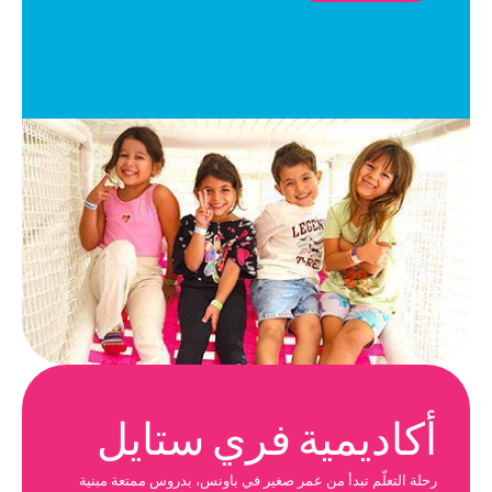
أكاديمية فري ستايل
رحلة التعلّم تبدأ من عمر صغير في باونس، بدروس ممتعة مبنية