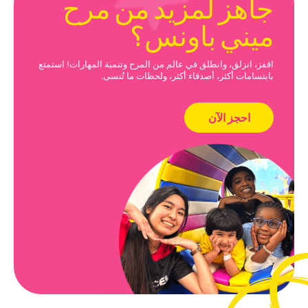
جاهز لمزيد من مرح
ميني باونس؟
اقفز، انزلق، وانطلق في عالم من المرح وتنمية المهارات! استمتع
بابتسامات أكثر، أصدقاء أكثر، ولحظات ما تُنسى.
احجز الآن