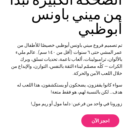
الضحكة الكبيرة تبدأ
من ميني باونس
أبوظبي
تم تصميم فروع ميني باونس أبوظبي خصيصًا للأطفال من
عمر المشي حتى ٦ سنوات (أقل من ١٤٠ سم). عالم مليء
بالألوان، ترامبولينات، ألعاب ناعمة، تحديات تسلق، وبرك
الكرات — كلّه مصمّم لبناء الثقة بالنفس، التوازن، والإبداع من
خلال اللعب الآمن والحركة.
سواء كانوا يقفزون، يضحكون أو يستكشفون، هذا اللعب له
هدف… لكن بالنسبة لهم، هو فقط متعة!
زورونا في واحد من فرعين: دلما مول أو ريم مول!
احجز الآن