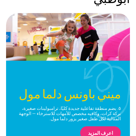
ميني باونس دلما مول
٥. يضم منطقة تفاعلية جديدة كليًا، ترامبولينات صغيرة،
بركة كرات، وكافيه مخصص للأمهات للاسترخاء — الوجهة
المثالية لكل طفل صغير يزور دلما مول.
اعرف المزيد